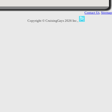
bath room, TV. From EUR 45,-
Contact Us
,
Sitemap
Copyright © CruisingGays 2026 Inc.,
8.
SEXPLOSION Naked Party
Kleiner Pulverteich 23
,
3880
Views
Hamburg
,
Germany
ackt! Das Original!Wir laden jeden
Freitag ab 20 Uhr zu einer geilen,
hemmungslosen - und Fickparty ein.
Auf über 150 qm können sich unsere
Gäste in der DOMINATION austoben
und die verschiedenen „Spie ...
9.
Willi’s am Rathaus
Rathausstr. 12
,
717
Views
Hamburg
,
Germany